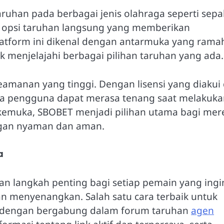
uhan pada berbagai jenis olahraga seperti sepa
juga opsi taruhan langsung yang memberikan
latform ini dikenal dengan antarmuka yang rama
enjelajahi berbagai pilihan taruhan yang ada.
eamanan yang tinggi. Dengan lisensi yang diakui
a pengguna dapat merasa tenang saat melakuka
erkemuka, SBOBET menjadi pilihan utama bagi mer
ngan nyaman dan aman.
a
n langkah penting bagi setiap pemain yang ingi
 menyenangkan. Salah satu cara terbaik untuk
h dengan bergabung dalam forum taruhan
agen