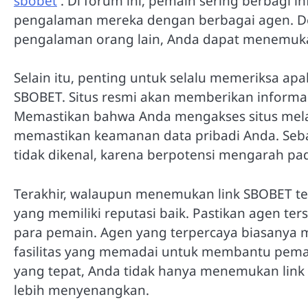
sbobet
. Di forum ini, pemain sering berbagi in
pengalaman mereka dengan berbagai agen. D
pengalaman orang lain, Anda dapat menemukan 
Selain itu, penting untuk selalu memeriksa apa
SBOBET. Situs resmi akan memberikan informas
Memastikan bahwa Anda mengakses situs mela
memastikan keamanan data pribadi Anda. Sebai
tidak dikenal, karena berpotensi mengarah pad
Terakhir, walaupun menemukan link SBOBET ter
yang memiliki reputasi baik. Pastikan agen ters
para pemain. Agen yang terpercaya biasanya
fasilitas yang memadai untuk membantu pemai
yang tepat, Anda tidak hanya menemukan link
lebih menyenangkan.