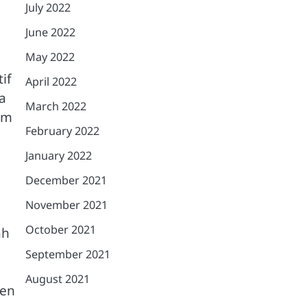
July 2022
June 2022
May 2022
if
April 2022
a
March 2022
am
February 2022
January 2022
December 2021
November 2021
October 2021
ah
September 2021
August 2021
gen