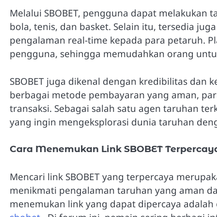
Melalui SBOBET, pengguna dapat melakukan tar
bola, tenis, dan basket. Selain itu, tersedia 
pengalaman real-time kepada para petaruh. P
pengguna, sehingga memudahkan orang untuk m
SBOBET juga dikenal dengan kredibilitas dan k
berbagai metode pembayaran yang aman, par
transaksi. Sebagai salah satu agen taruhan t
yang ingin mengeksplorasi dunia taruhan de
Cara Menemukan Link SBOBET Terpercay
Mencari link SBOBET yang terpercaya merupaka
menikmati pengalaman taruhan yang aman dan
menemukan link yang dapat dipercaya adala