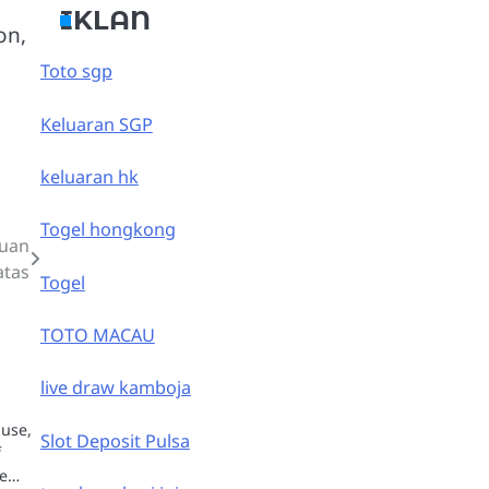
IKLAN
on,
Toto sgp
Keluaran SGP
keluaran hk
Togel hongkong
duan
atas
Togel
TOTO MACAU
live draw kamboja
ouse,
Slot Deposit Pulsa
f
ne…