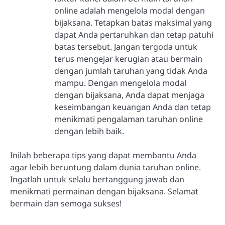
online adalah mengelola modal dengan
bijaksana. Tetapkan batas maksimal yang
dapat Anda pertaruhkan dan tetap patuhi
batas tersebut. Jangan tergoda untuk
terus mengejar kerugian atau bermain
dengan jumlah taruhan yang tidak Anda
mampu. Dengan mengelola modal
dengan bijaksana, Anda dapat menjaga
keseimbangan keuangan Anda dan tetap
menikmati pengalaman taruhan online
dengan lebih baik.
Inilah beberapa tips yang dapat membantu Anda
agar lebih beruntung dalam dunia taruhan online.
Ingatlah untuk selalu bertanggung jawab dan
menikmati permainan dengan bijaksana. Selamat
bermain dan semoga sukses!