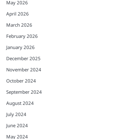
May 2026
April 2026
March 2026
February 2026
January 2026
December 2025
November 2024
October 2024
September 2024
August 2024
July 2024
June 2024
May 2024