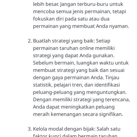
lebih besar. Jangan terburu-buru untuk
mencoba semua jenis permainan, tetapi
fokuskan diri pada satu atau dua
permainan yang membuat Anda nyaman.
Buatlah strategi yang baik: Setiap
permainan taruhan online memiliki
strategi yang dapat Anda gunakan.
Sebelum bermain, luangkan waktu untuk
membuat strategi yang baik dan sesuai
dengan gaya permainan Anda. Tinjau
statistik, pelajari tren, dan identifikasi
peluang-peluang yang menguntungkan.
Dengan memiliki strategi yang terencana,
Anda dapat meningkatkan peluang
meraih kemenangan secara signifikan.
Kelola modal dengan bijak: Salah satu
faktor kunci dalam bermain taruhan