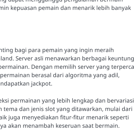
amin kepuasan pemain dan menarik lebih banyak
enting bagi para pemain yang ingin meraih
iland. Server asli menawarkan berbagai keuntun
ermainan. Dengan memilih server yang terperca
ermainan berasal dari algoritma yang adil,
ndapatkan jackpot.
oleksi permainan yang lebih lengkap dan bervariasi
ema dan jenis slot yang ditawarkan, mulai dari 
aik juga menyediakan fitur-fitur menarik seperti
nya akan menambah keseruan saat bermain.