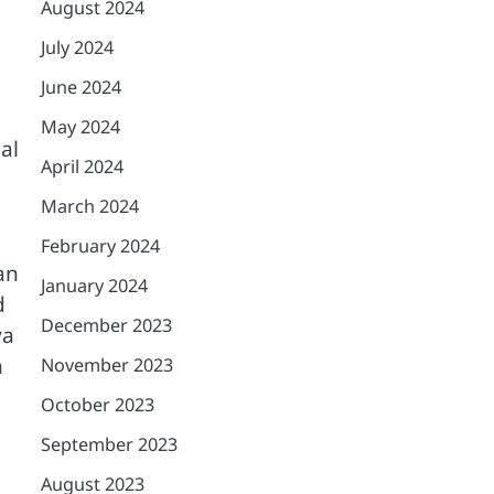
August 2024
July 2024
June 2024
May 2024
al
April 2024
March 2024
February 2024
an
January 2024
d
December 2023
ya
n
November 2023
October 2023
September 2023
August 2023