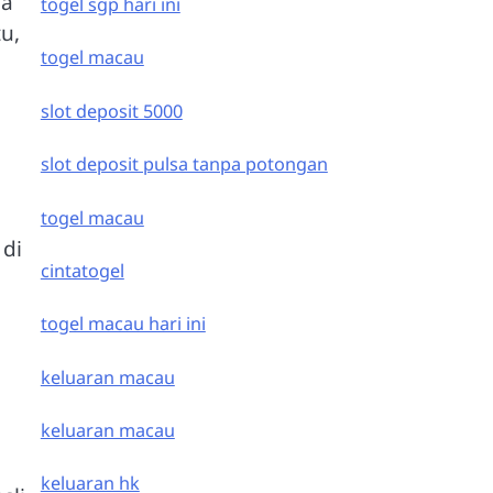
da
togel sgp hari ini
u,
togel macau
slot deposit 5000
slot deposit pulsa tanpa potongan
togel macau
di
cintatogel
togel macau hari ini
keluaran macau
keluaran macau
keluaran hk