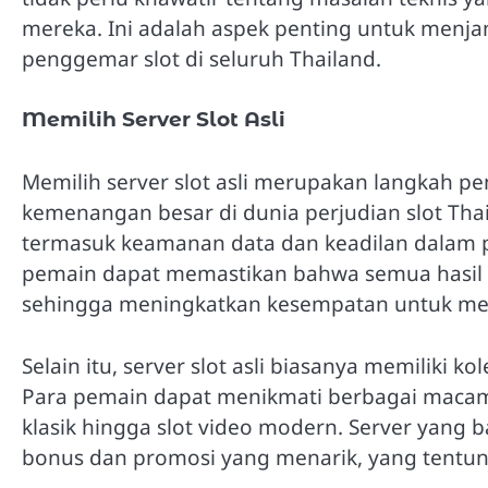
mereka. Ini adalah aspek penting untuk menj
penggemar slot di seluruh Thailand.
Memilih Server Slot Asli
Memilih server slot asli merupakan langkah p
kemenangan besar di dunia perjudian slot Tha
termasuk keamanan data dan keadilan dalam p
pemain dapat memastikan bahwa semua hasil p
sehingga meningkatkan kesempatan untuk me
Selain itu, server slot asli biasanya memiliki k
Para pemain dapat menikmati berbagai macam t
klasik hingga slot video modern. Server yang b
bonus dan promosi yang menarik, yang tentu