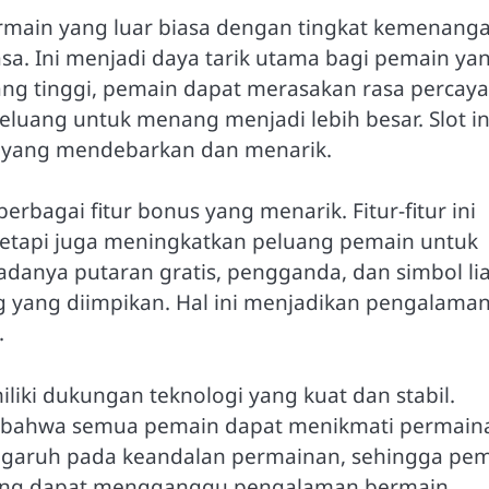
main yang luar biasa dengan tingkat kemenang
asa. Ini menjadi daya tarik utama bagi pemain ya
g tinggi, pemain dapat merasakan rasa percaya 
luang untuk menang menjadi lebih besar. Slot in
 yang mendebarkan dan menarik.
erbagai fitur bonus yang menarik. Fitur-fitur ini
etapi juga meningkatkan peluang pemain untuk
danya putaran gratis, pengganda, dan simbol lia
 yang diimpikan. Hal ini menjadikan pengalama
.
iliki dukungan teknologi yang kuat dan stabil.
n bahwa semua pemain dapat menikmati permain
engaruh pada keandalan permainan, sehingga pe
s yang dapat mengganggu pengalaman bermain