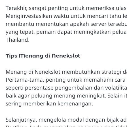
Terakhir, sangat penting untuk memeriksa ulasa
Menginvestasikan waktu untuk mencari tahu le
membantu menentukan apakah server tersebut 
yang tepat, pemain dapat meningkatkan pelu
Thailand.
Tips Menang di Nenekslot
Menang di Nenekslot membutuhkan strategi d
Pertama-tama, penting untuk memahami cara ke
seperti persentase pengembalian dan volatilit
baik agar peluang menang meningkat. Selain i
sering memberikan kemenangan.
Selanjutnya, mengelola modal dengan bijak ad