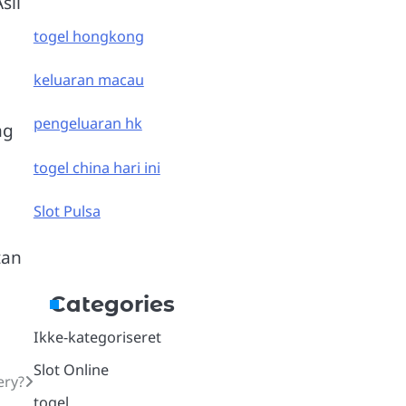
sli
togel hongkong
keluaran macau
pengeluaran hk
ng
togel china hari ini
Slot Pulsa
tan
Categories
Ikke-kategoriseret
Slot Online
ery?
togel