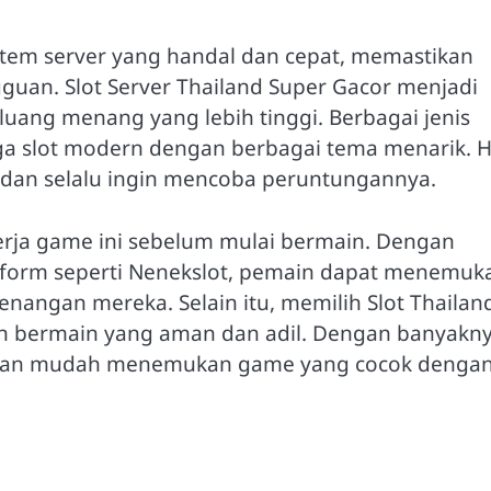
istem server yang handal dan cepat, memastikan
uan. Slot Server Thailand Super Gacor menjadi
uang menang yang lebih tinggi. Berbagai jenis
ngga slot modern dengan berbagai tema menarik. H
dan selalu ingin mencoba peruntungannya.
rja game ini sebelum mulai bermain. Dengan
tform seperti Nenekslot, pemain dapat menemuk
nangan mereka. Selain itu, memilih Slot Thailan
an bermain yang aman dan adil. Dengan banyakn
dengan mudah menemukan game yang cocok denga