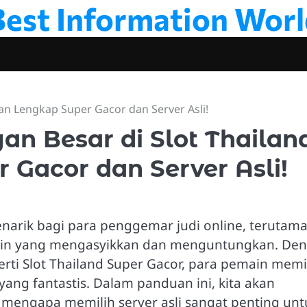
Best Information Worl
 Lengkap Super Gacor dan Server Asli!
Besar di Slot Thailand
Gacor dan Server Asli!
narik bagi para penggemar judi online, terutam
ain yang mengasyikkan dan menguntungkan. De
rti Slot Thailand Super Gacor, para pemain memil
ng fantastis. Dalam panduan ini, kita akan
mengapa memilih server asli sangat penting unt