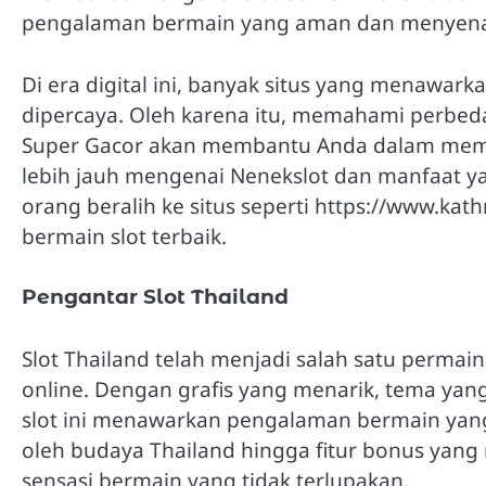
pengalaman bermain yang aman dan menyen
Di era digital ini, banyak situs yang menawar
dipercaya. Oleh karena itu, memahami perbedaa
Super Gacor akan membantu Anda dalam memili
lebih jauh mengenai Nenekslot dan manfaat y
orang beralih ke situs seperti https://www
bermain slot terbaik.
Pengantar Slot Thailand
Slot Thailand telah menjadi salah satu permai
online. Dengan grafis yang menarik, tema yan
slot ini menawarkan pengalaman bermain yang 
oleh budaya Thailand hingga fitur bonus ya
sensasi bermain yang tidak terlupakan.