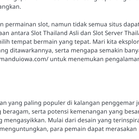
angkan.
kan permainan slot, namun tidak semua situs dapa
n antara Slot Thailand Asli dan Slot Server Thai
h tempat bermain yang tepat. Mari kita eksplo
ang ditawarkannya, serta mengapa semakin bany
.kathmanduiowa.com/ untuk menemukan pengalama
nan yang paling populer di kalangan penggemar j
g beragam, serta potensi kemenangan yang besar
mengasyikkan. Mulai dari desain yang terinspira
ng menguntungkan, para pemain dapat merasakan