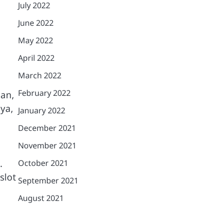
July 2022
June 2022
May 2022
April 2022
March 2022
February 2022
gan,
ya,
January 2022
December 2021
November 2021
.
October 2021
slot
September 2021
August 2021