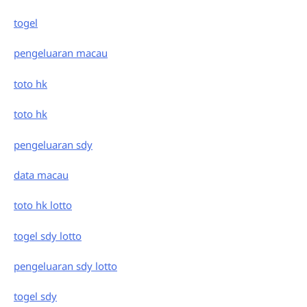
togel
pengeluaran macau
toto hk
toto hk
pengeluaran sdy
data macau
toto hk lotto
togel sdy lotto
pengeluaran sdy lotto
togel sdy