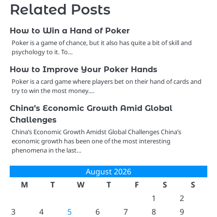
Related Posts
How to Win a Hand of Poker
Poker is a game of chance, but it also has quite a bit of skill and
psychology to it. To…
How to Improve Your Poker Hands
Poker is a card game where players bet on their hand of cards and
try to win the most money.…
China’s Economic Growth Amid Global
Challenges
China’s Economic Growth Amidst Global Challenges China’s
economic growth has been one of the most interesting
phenomena in the last…
August 2026
M
T
W
T
F
S
S
1
2
3
4
5
6
7
8
9