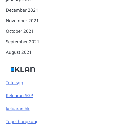
December 2021
November 2021
October 2021
September 2021
August 2021
IKLAN
Toto sgp
Keluaran SGP
keluaran hk
Togel hongkong