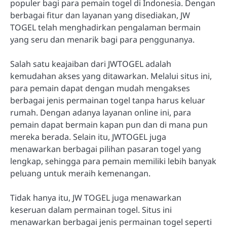
populer bagi para pemain togel di Indonesia. Dengan
berbagai fitur dan layanan yang disediakan, JW
TOGEL telah menghadirkan pengalaman bermain
yang seru dan menarik bagi para penggunanya.
Salah satu keajaiban dari JWTOGEL adalah
kemudahan akses yang ditawarkan. Melalui situs ini,
para pemain dapat dengan mudah mengakses
berbagai jenis permainan togel tanpa harus keluar
rumah. Dengan adanya layanan online ini, para
pemain dapat bermain kapan pun dan di mana pun
mereka berada. Selain itu, JWTOGEL juga
menawarkan berbagai pilihan pasaran togel yang
lengkap, sehingga para pemain memiliki lebih banyak
peluang untuk meraih kemenangan.
Tidak hanya itu, JW TOGEL juga menawarkan
keseruan dalam permainan togel. Situs ini
menawarkan berbagai jenis permainan togel seperti