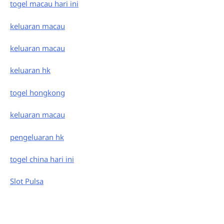
togel macau hari ini
keluaran macau
keluaran macau
keluaran hk
togel hongkong
keluaran macau
pengeluaran hk
togel china hari ini
Slot Pulsa