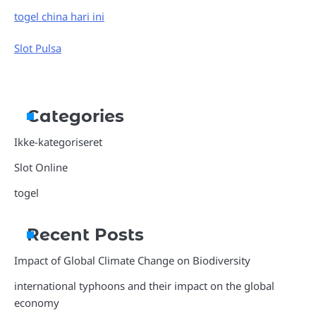
togel china hari ini
Slot Pulsa
Categories
Ikke-kategoriseret
Slot Online
togel
Recent Posts
Impact of Global Climate Change on Biodiversity
international typhoons and their impact on the global
economy