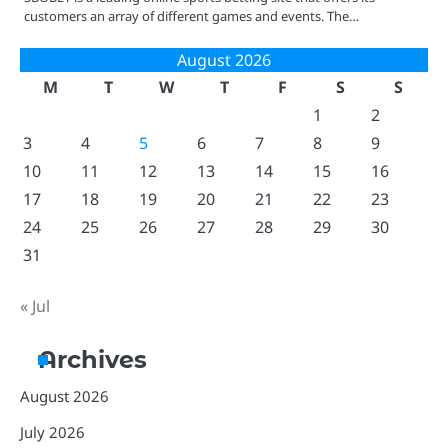
customers an array of different games and events. The…
August 2026
M
T
W
T
F
S
S
1
2
3
4
5
6
7
8
9
10
11
12
13
14
15
16
17
18
19
20
21
22
23
24
25
26
27
28
29
30
31
« Jul
Archives
August 2026
July 2026