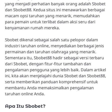
yang menjadi perhatian banyak orang adalah Sbobet
dan Sbobet88. Kedua situs ini menawarkan berbagai
macam opsi taruhan yang menarik, memudahkan
para pemain untuk terlibat dalam aksi seru dari
kenyamanan rumah mereka.
Sbobet dikenal sebagai salah satu pelopor dalam
industri taruhan online, menyediakan berbagai jenis
permainan dan taruhan olahraga yang menarik.
Sementara itu, Sbobet88 hadir sebagai versi terbaru
dari Sbobet, dengan fitur-fitur tambahan dan
pengalaman pengguna yang lebih baik. Dalam artikel
ini, kita akan menjelajahi dunia Sbobet dan Sbobet88,
serta memberikan panduan komprehensif untuk
membantu Anda memaksimalkan pengalaman
taruhan online Anda.
Apa Itu Sbobet?