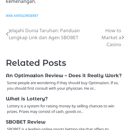
kemenangan.
IKKE-KATEGORISERET
Jelajahi Dunia Taruhan: Panduan
How to
Post
Lengkap Link dan Agen SBOBET
Market a
navigation
Casino
Related Posts
An Optimazion Review – Does it Really Work?
Some people are wondering if they should buy Optimazion. If so,
you should first consult with your physician. He or…
What is Lottery?
Lottery is a system for raising money by selling chances to win
prizes. Prizes may consist of cash, goods or…
SBOBET Review
SBOBET is a leading online sports betting site that offers its