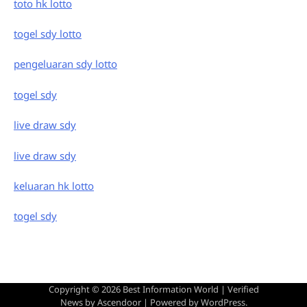
toto hk lotto
togel sdy lotto
pengeluaran sdy lotto
togel sdy
live draw sdy
live draw sdy
keluaran hk lotto
togel sdy
Copyright © 2026
Best Information World
| Verified
News by
Ascendoor
| Powered by
WordPress
.