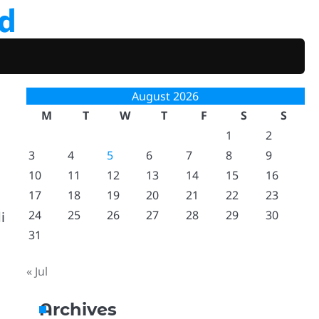
d
August 2026
M
T
W
T
F
S
S
1
2
3
4
5
6
7
8
9
10
11
12
13
14
15
16
17
18
19
20
21
22
23
24
25
26
27
28
29
30
i
31
« Jul
Archives