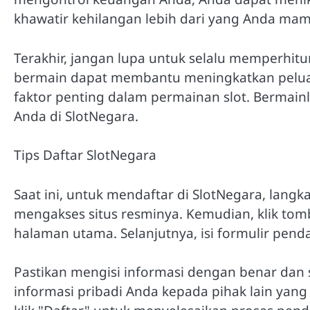
khawatir kehilangan lebih dari yang Anda ma
Terakhir, jangan lupa untuk selalu memperhit
bermain dapat membantu meningkatkan pelua
faktor penting dalam permainan slot. Bermai
Anda di SlotNegara.
Tips Daftar SlotNegara
Saat ini, untuk mendaftar di SlotNegara, lang
mengakses situs resminya. Kemudian, klik tomb
halaman utama. Selanjutnya, isi formulir pend
Pastikan mengisi informasi dengan benar dan 
informasi pribadi Anda kepada pihak lain yang t