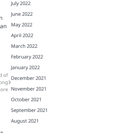
July 2022
June 2022
n
May 2022
dan
April 2022
March 2022
February 2022
January 2022
d of
December 2021
kong
November 2021
ore
October 2021
September 2021
August 2021
ce