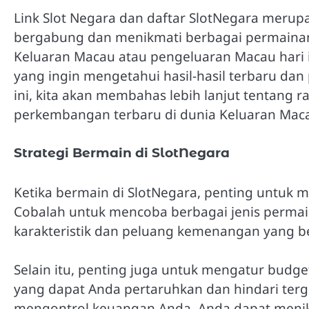
Link Slot Negara dan daftar SlotNegara merup
bergabung dan menikmati berbagai permainan
Keluaran Macau atau pengeluaran Macau hari i
yang ingin mengetahui hasil-hasil terbaru dan
ini, kita akan membahas lebih lanjut tentang 
perkembangan terbaru di dunia Keluaran Mac
Strategi Bermain di SlotNegara
Ketika bermain di SlotNegara, penting untuk 
Cobalah untuk mencoba berbagai jenis permain
karakteristik dan peluang kemenangan yang b
Selain itu, penting juga untuk mengatur budg
yang dapat Anda pertaruhkan dan hindari ter
mengontrol keuangan Anda, Anda dapat menik