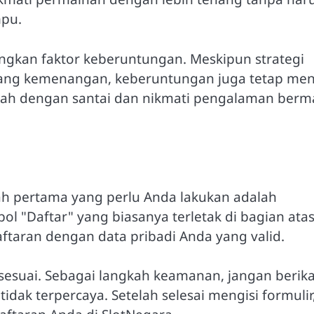
mpu.
ungkan faktor keberuntungan. Meskipun strategi
ng kemenangan, keberuntungan juga tetap men
nlah dengan santai dan nikmati pengalaman berm
kah pertama yang perlu Anda lakukan adalah
ol "Daftar" yang biasanya terletak di bagian ata
aftaran dengan data pribadi Anda yang valid.
sesuai. Sebagai langkah keamanan, jangan berik
idak terpercaya. Setelah selesai mengisi formulir