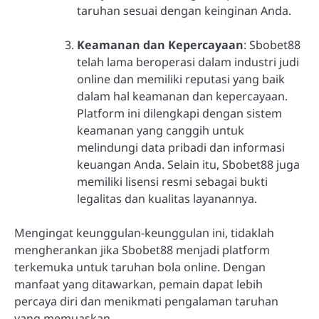
taruhan sesuai dengan keinginan Anda.
Keamanan dan Kepercayaan
: Sbobet88
telah lama beroperasi dalam industri judi
online dan memiliki reputasi yang baik
dalam hal keamanan dan kepercayaan.
Platform ini dilengkapi dengan sistem
keamanan yang canggih untuk
melindungi data pribadi dan informasi
keuangan Anda. Selain itu, Sbobet88 juga
memiliki lisensi resmi sebagai bukti
legalitas dan kualitas layanannya.
Mengingat keunggulan-keunggulan ini, tidaklah
mengherankan jika Sbobet88 menjadi platform
terkemuka untuk taruhan bola online. Dengan
manfaat yang ditawarkan, pemain dapat lebih
percaya diri dan menikmati pengalaman taruhan
yang memuaskan.