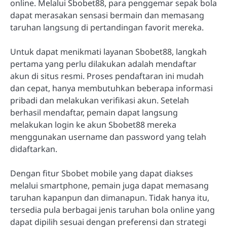
online. Melalui Sbobet88, para penggemar sepak bola
dapat merasakan sensasi bermain dan memasang
taruhan langsung di pertandingan favorit mereka.
Untuk dapat menikmati layanan Sbobet88, langkah
pertama yang perlu dilakukan adalah mendaftar
akun di situs resmi. Proses pendaftaran ini mudah
dan cepat, hanya membutuhkan beberapa informasi
pribadi dan melakukan verifikasi akun. Setelah
berhasil mendaftar, pemain dapat langsung
melakukan login ke akun Sbobet88 mereka
menggunakan username dan password yang telah
didaftarkan.
Dengan fitur Sbobet mobile yang dapat diakses
melalui smartphone, pemain juga dapat memasang
taruhan kapanpun dan dimanapun. Tidak hanya itu,
tersedia pula berbagai jenis taruhan bola online yang
dapat dipilih sesuai dengan preferensi dan strategi