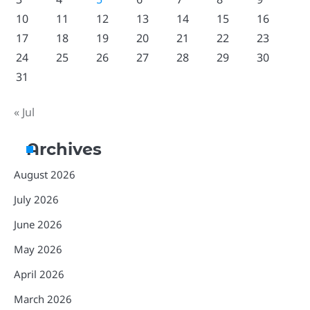
10
11
12
13
14
15
16
17
18
19
20
21
22
23
24
25
26
27
28
29
30
31
« Jul
Archives
August 2026
July 2026
June 2026
May 2026
April 2026
March 2026