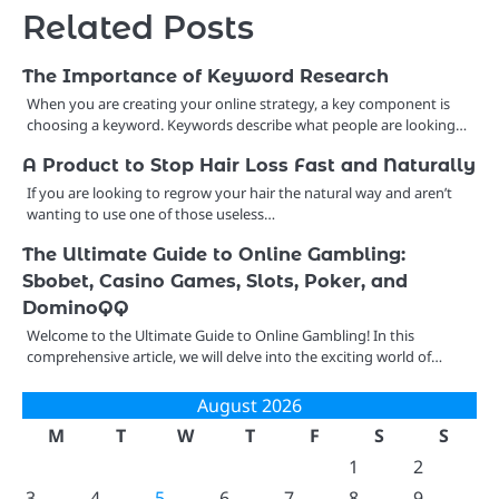
Related Posts
The Importance of Keyword Research
When you are creating your online strategy, a key component is
choosing a keyword. Keywords describe what people are looking…
A Product to Stop Hair Loss Fast and Naturally
If you are looking to regrow your hair the natural way and aren’t
wanting to use one of those useless…
The Ultimate Guide to Online Gambling:
Sbobet, Casino Games, Slots, Poker, and
DominoQQ
Welcome to the Ultimate Guide to Online Gambling! In this
comprehensive article, we will delve into the exciting world of…
August 2026
M
T
W
T
F
S
S
1
2
3
4
5
6
7
8
9