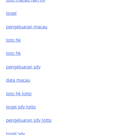
togel
pengeluaran macau
toto hk
toto hk
pengeluaran sdy
data macau
toto hk lotto
togel sdy lotto
pengeluaran sdy lotto
togel sdy