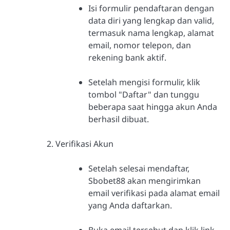
Isi formulir pendaftaran dengan
data diri yang lengkap dan valid,
termasuk nama lengkap, alamat
email, nomor telepon, dan
rekening bank aktif.
Setelah mengisi formulir, klik
tombol "Daftar" dan tunggu
beberapa saat hingga akun Anda
berhasil dibuat.
Verifikasi Akun
Setelah selesai mendaftar,
Sbobet88 akan mengirimkan
email verifikasi pada alamat email
yang Anda daftarkan.
Buka email tersebut dan klik link