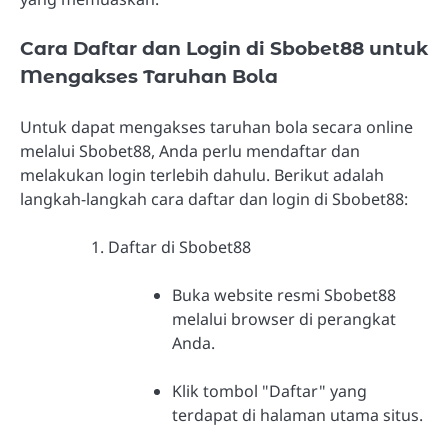
Cara Daftar dan Login di Sbobet88 untuk
Mengakses Taruhan Bola
Untuk dapat mengakses taruhan bola secara online
melalui Sbobet88, Anda perlu mendaftar dan
melakukan login terlebih dahulu. Berikut adalah
langkah-langkah cara daftar dan login di Sbobet88:
Daftar di Sbobet88
Buka website resmi Sbobet88
melalui browser di perangkat
Anda.
Klik tombol "Daftar" yang
terdapat di halaman utama situs.