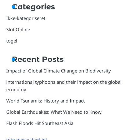
Categories
Ikke-kategoriseret
Slot Online
togel
Recent Posts
Impact of Global Climate Change on Biodiversity
international typhoons and their impact on the global
economy
World Tsunamis: History and Impact
Global Earthquakes: What We Need to Know
Flash Floods Hit Southeast Asia
toto macau hari ini