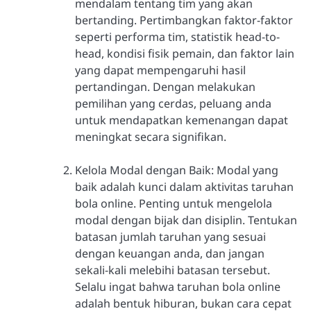
mendalam tentang tim yang akan
bertanding. Pertimbangkan faktor-faktor
seperti performa tim, statistik head-to-
head, kondisi fisik pemain, dan faktor lain
yang dapat mempengaruhi hasil
pertandingan. Dengan melakukan
pemilihan yang cerdas, peluang anda
untuk mendapatkan kemenangan dapat
meningkat secara signifikan.
Kelola Modal dengan Baik: Modal yang
baik adalah kunci dalam aktivitas taruhan
bola online. Penting untuk mengelola
modal dengan bijak dan disiplin. Tentukan
batasan jumlah taruhan yang sesuai
dengan keuangan anda, dan jangan
sekali-kali melebihi batasan tersebut.
Selalu ingat bahwa taruhan bola online
adalah bentuk hiburan, bukan cara cepat