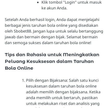
Klik tombol "Login" untuk masuk
ke akun Anda.
Setelah Anda berhasil login, Anda dapat menjelajahi
berbagai jenis taruhan bola online yang disediakan
oleh Sbobet88. Jangan lupa untuk selalu bertanggung
jawab dan bermain dengan bijak. Selamat bermain
dan semoga sukses dalam taruhan bola online!
Tips dan Rahasia untuk Meningkatkan
Peluang Kesuksesan dalam Taruhan
Bola Online
Pilih dengan Bijaksana: Salah satu kunci
kesuksesan dalam taruhan bola online
adalah memilih dengan bijaksana. Ketika
anda memilih untuk bertaruh, pastikan
untuk melakukan riset dan analisis yang