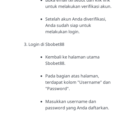
untuk melakukan verifikasi akun.
Setelah akun Anda diverifikasi,
Anda sudah siap untuk
melakukan login.
Login di Sbobet88
Kembali ke halaman utama
Sbobet88.
Pada bagian atas halaman,
terdapat kolom "Username" dan
"Password".
Masukkan username dan
password yang Anda daftarkan.