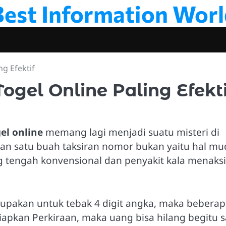
Best Information Worl
g Efektif
gel Online Paling Efekti
el online
memang lagi menjadi suatu misteri di
kan satu buah taksiran nomor bukan yaitu hal m
g tengah konvensional dan penyakit kala menaksi
rupakan untuk tebak 4 digit angka, maka bebera
iapkan Perkiraan, maka uang bisa hilang begitu s