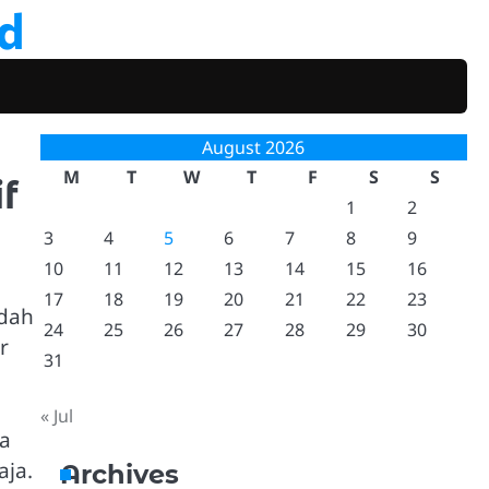
d
August 2026
M
T
W
T
F
S
S
f
1
2
3
4
5
6
7
8
9
10
11
12
13
14
15
16
17
18
19
20
21
22
23
udah
24
25
26
27
28
29
30
r
31
« Jul
pa
aja.
Archives