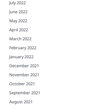
July 2022
June 2022
May 2022
April 2022
March 2022
February 2022
January 2022
December 2021
November 2021
October 2021
September 2021
August 2021