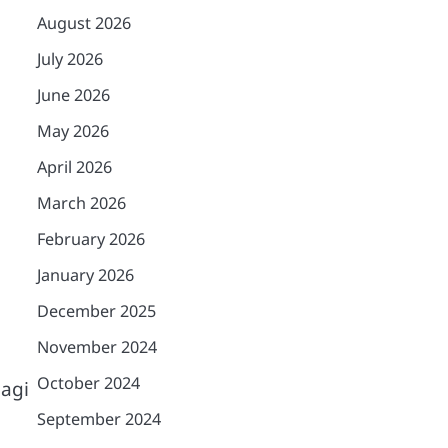
August 2026
July 2026
June 2026
May 2026
April 2026
March 2026
February 2026
January 2026
December 2025
November 2024
October 2024
bagi
September 2024