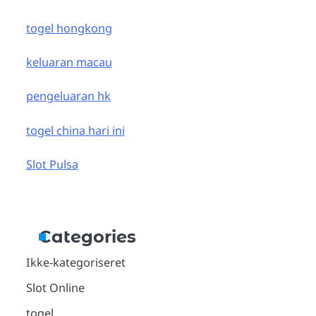
togel hongkong
keluaran macau
pengeluaran hk
togel china hari ini
Slot Pulsa
Categories
Ikke-kategoriseret
Slot Online
togel