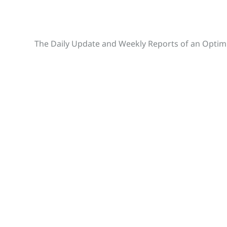
The Daily Update and Weekly Reports of an Optim