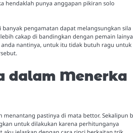
aka hendaklah punya anggapan pikiran solo
ki banyak pengamatan dapat melangsungkan sila
 lebih cakap di bandingkan dengan pemain lainya
 anda nantinya, untuk itu tidak butuh ragu untuk
sebut.
a dalam Menerka
n menantang pastinya di mata bettor. Sekalipun 
gkan untuk dilakukan karena perhitunganya
aku jelaskan dengan cara rinci berkaitan trik