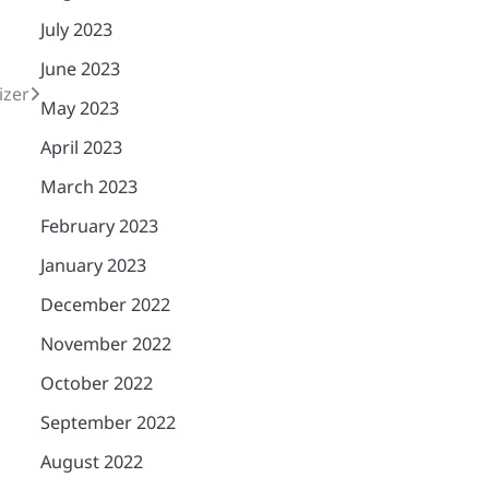
July 2023
June 2023
izer
May 2023
April 2023
March 2023
February 2023
January 2023
December 2022
November 2022
October 2022
September 2022
August 2022